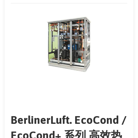
BerlinerLuft. EcoCond /
EcoCond+ 系列 高效热