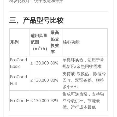
模块化设计，便于改造和维护
三、产品型号比较
最高
适用风量
热交
系列
范围
核心功能
换效
（m³/h）
率
EcoCond
单循环换热，适用于常
≤ 130,000
80%
Basic
规新风/余热回收需求
支持液-液换热、除湿冷
EcoCond
≤ 130,000
80%
回收、双泵备份、联控
Full
多个AHU
集成可逆热泵，支持独
EcoCond+
≤ 130,000
92%
立冷暖供应、节能最
优、运行成本最低