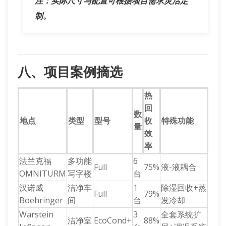
注：实际尺寸与配置可根据项目需求灵活定
制。
八、项目案例摘选
热
回
数
地点
类型
型号
收
特殊功能
量
效
率
法兰克福
多功能
6
Full
75%
液-液耦合
OMNITURM
写字楼
台
汉诺威
洁净车
1
除湿回收+蒸
Full
79%
Boehringer
间
台
发冷却
Warstein
3
全套系统扩
洁净室
EcoCond+
88%