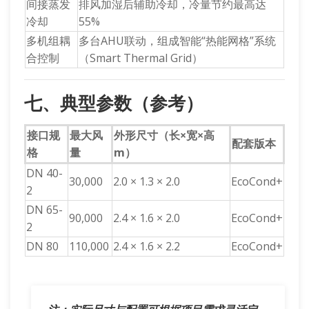
间接蒸发
排风加湿后辅助冷却，冷量节约最高达
冷却
55%
多机组耦
多台AHU联动，组成智能“热能网格”系统
合控制
（Smart Thermal Grid）
七、典型参数（参考）
接口规
最大风
外形尺寸（长×宽×高
配套版本
格
量
m）
DN 40-
30,000
2.0 × 1.3 × 2.0
EcoCond+
2
DN 65-
90,000
2.4 × 1.6 × 2.0
EcoCond+
2
DN 80
110,000
2.4 × 1.6 × 2.2
EcoCond+