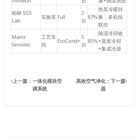
Infineon
台
展+调湿系统
热泵冷暖转
柏林 SGS
2
实验室
Full
87%
换，多机组
Lab
台
联控
除湿冷回收
Mainz
工艺车
5
EcoCond+
85%
+蒸发冷却
Sensitec
间
台
+集成冷源
上一篇：
一体化模块空
高效空气净化
：下一篇
调系统
器